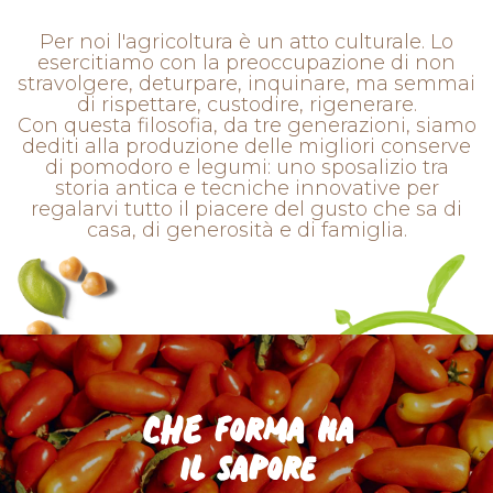
Per noi l'agricoltura è un atto culturale. Lo
esercitiamo con la preoccupazione di non
stravolgere, deturpare, inquinare, ma semmai
di rispettare, custodire, rigenerare.
Con questa filosofia, da tre generazioni, siamo
dediti alla produzione delle migliori conserve
di pomodoro e legumi: uno sposalizio tra
storia antica e tecniche innovative per
regalarvi tutto il piacere del gusto che sa di
casa, di generosità e di famiglia.
CHE forma ha
il sapore